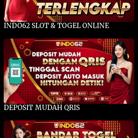
INDO62 SLOT & TOGEL ONLINE
DEPOSIT MUDAH QRIS