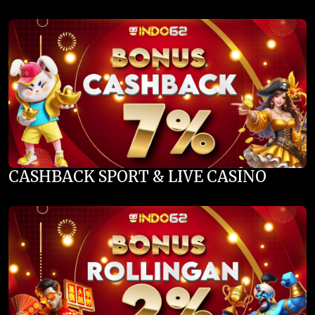
CASHBACK SPORT & LIVE CASINO