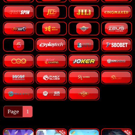
Page
1