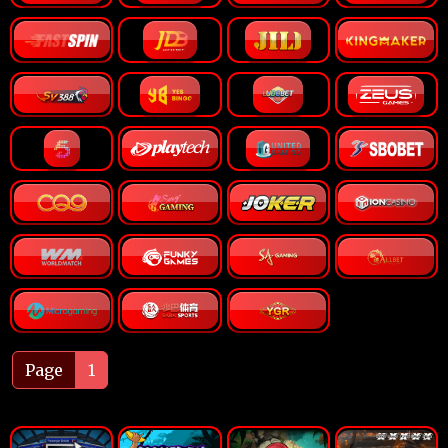
Page
1