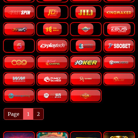
Page
1
2