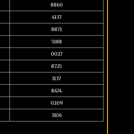
8860
4137
8871
5188
0027
8725
1137
8474
0209
3106