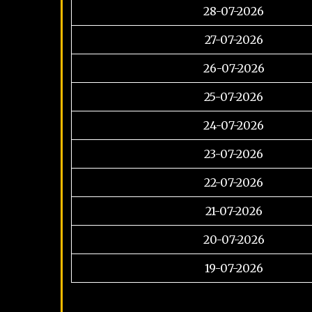
28-07-2026
27-07-2026
26-07-2026
25-07-2026
24-07-2026
23-07-2026
22-07-2026
21-07-2026
20-07-2026
19-07-2026