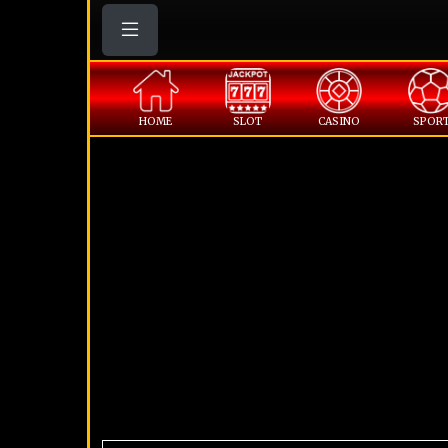
HOME
SLOT
CASINO
SPOR