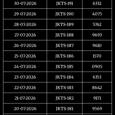
30-07-2026
JKTS-191
6332
29-07-2026
JKTS-190
4075
28-07-2026
JKTS-189
5762
27-07-2026
JKTS-188
9693
26-07-2026
JKTS-187
9610
25-07-2026
JKTS-186
1570
24-07-2026
JKTS-185
0905
23-07-2026
JKTS-184
6353
22-07-2026
JKTS-183
8642
21-07-2026
JKTS-182
9171
20-07-2026
JKTS-181
9569