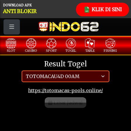
DOWNLOAD APK
KLIK DI SINI
ANTI BLOKIR
SLOT
CASINO
SPORT
TOGEL
TABLE
FISHING
COC
Result Togel
https://totomacau-pools.online/
Lihat Jadwal