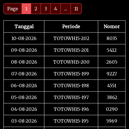
Page
1
2
3
4
...
11
Tanggal
Periode
Nomor
10-08-2026
TOTOWH15-202
8035
09-08-2026
TOTOWH15-201
5412
08-08-2026
TOTOWH15-200
2605
07-08-2026
TOTOWH15-199
9227
06-08-2026
TOTOWH15-198
4551
05-08-2026
TOTOWH15-197
3862
04-08-2026
TOTOWH15-196
0290
03-08-2026
TOTOWH15-195
5969