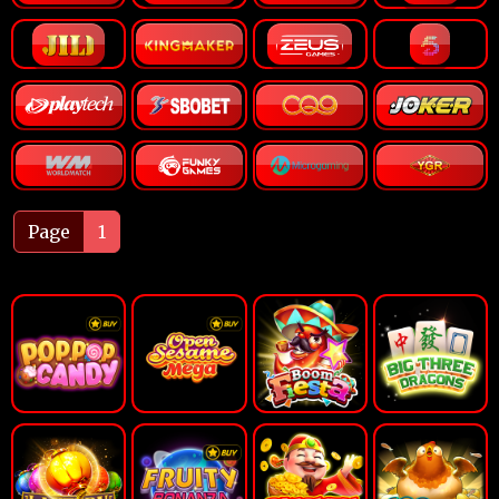
Page
1