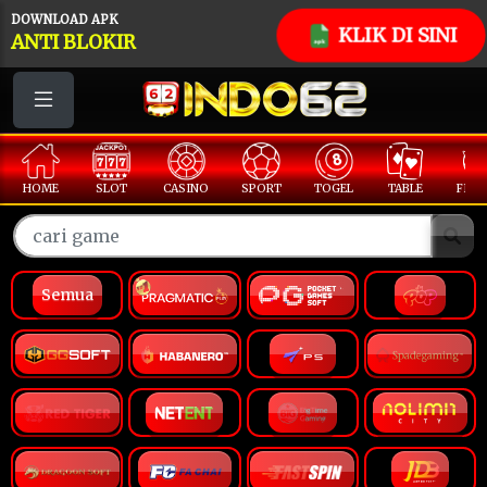
DOWNLOAD APK
KLIK DI SINI
ANTI BLOKIR
SLOT
CASINO
SPORT
TOGEL
TABLE
FISHING
COC
Semua