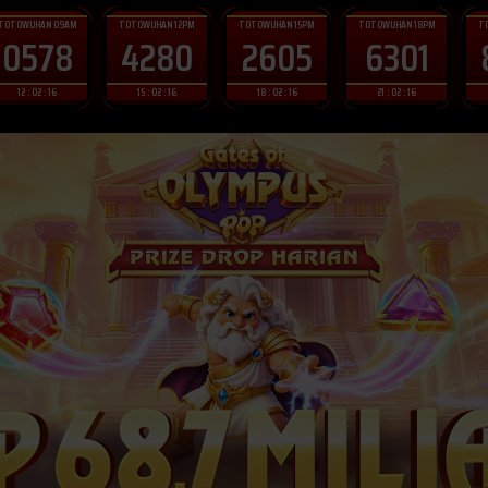
TOTOWUHAN 09AM
TOTOWUHAN 12PM
TOTOWUHAN 15PM
TOTOWUHAN 18PM
T
0578
4280
2605
6301
12 : 02 : 14
15 : 02 : 14
18 : 02 : 14
21 : 02 : 14