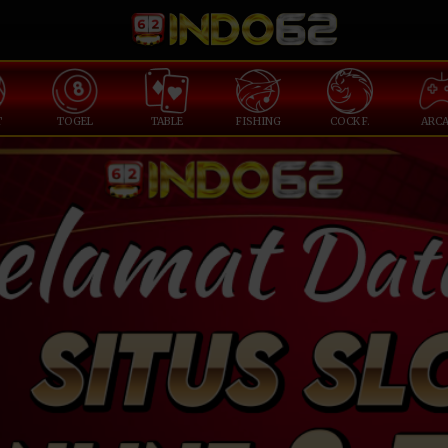
T
TOGEL
TABLE
FISHING
COCK F.
ARC