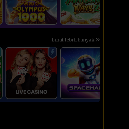
Lihat lebih banyak