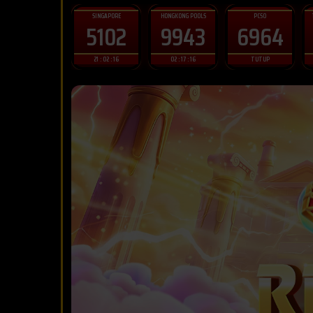
SYDNEY POOLS
SINGAPORE
HONGKONG POOLS
PCSO
2413
5102
9943
6964
17 : 02 : 14
21 : 02 : 14
02 : 17 : 14
TUTUP