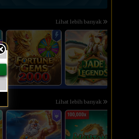
Lihat lebih banyak
Lihat lebih banyak