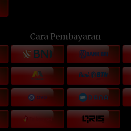
Cara Pembayaran