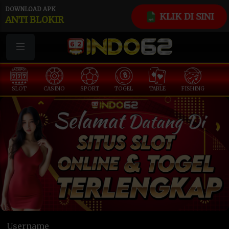
DOWNLOAD APK
KLIK DI SINI
ANTI BLOKIR
SLOT
CASINO
SPORT
TOGEL
TABLE
FISHING
COC
Username