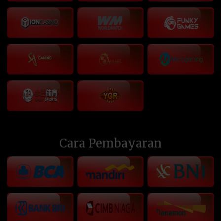
Cara Pembayaran