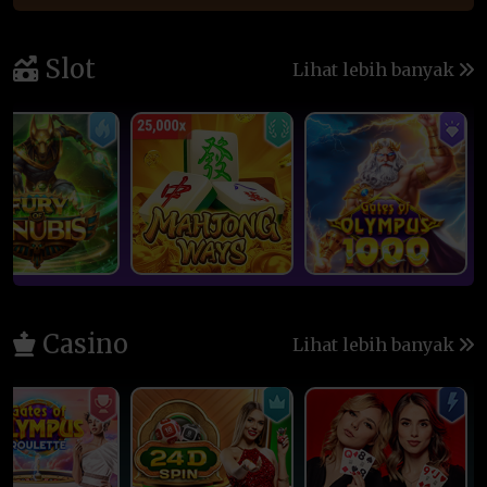
Slot
Lihat lebih banyak
Casino
Lihat lebih banyak