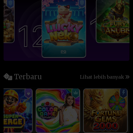
1
2
2
Terbaru
Lihat lebih banyak