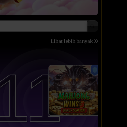
Lihat lebih banyak
1
1