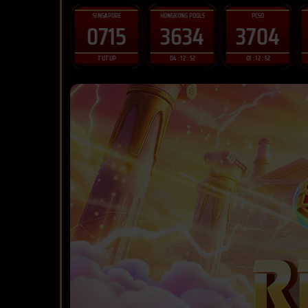
SYDNEY POOLS
SINGAPORE
HONGKONG POOLS
PCSO
0158
0715
3634
3704
18 : 57 : 50
TUTUP
04 : 12 : 50
01 : 12 : 50