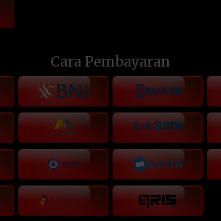
Cara Pembayaran