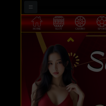
HOME
SLOT
CASINO
SPOR