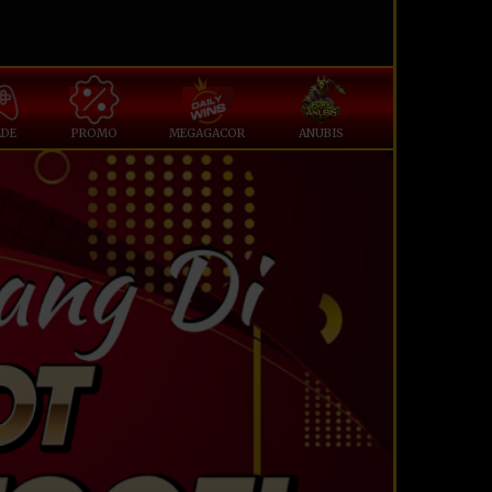
ADE
PROMO
MEGAGACOR
ANUBIS