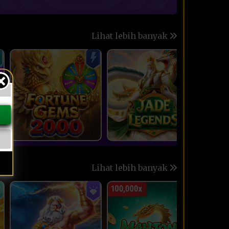
Lihat lebih banyak
Lihat lebih banyak