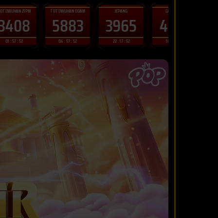
OTOWUHAN 21PM
TOTOWUHAN 00AM
JEPANG
CAMBODIA
3408
5883
3965
4372
01 : 57 : 50
04 : 57 : 50
22 : 17 : 50
16 : 47 : 50