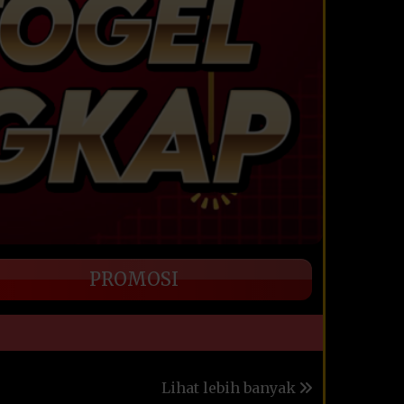
PROMOSI
Lihat lebih banyak